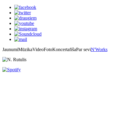
Jaunumi
Mūzika
Video
Foto
Koncertafiša
Par sevi
N'Works