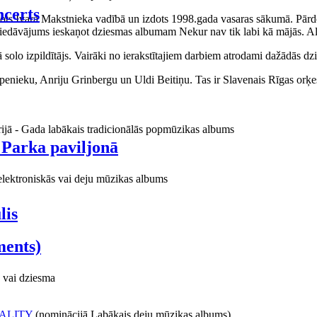
certs
aņots Ivara Makstnieka vadībā un izdots 1998.gada vasaras sākumā. Pārdo
piedāvājums ieskaņot dziesmas albumam Nekur nav tik labi kā mājās. Al
o izpildītājs. Vairāki no ierakstītajiem darbiem atrodami dažādās dzie
ieku, Anriju Grinbergu un Uldi Beitiņu. Tas ir Slavenais Rīgas orķes
rijā - Gada labākais tradicionālās popmūzikas albums
 Parka paviljonā
elektroniskās vai deju mūzikas albums
lis
ments)
 vai dziesma
ALITY
(nominācijā Labākais deju mūzikas albums)