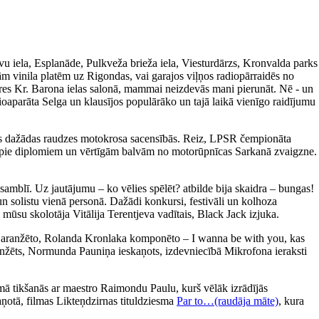
avu iela, Esplanāde, Pulkveža brieža iela, Viesturdārzs, Kronvalda parks
m vinila platēm uz Rigondas, vai garajos viļņos radiopārraidēs no
ieres Kr. Barona ielas salonā, mammai neizdevās mani pierunāt. Nē - un
ioaparāta Selga un klausījos populārāko un tajā laikā vienīgo raidījumu
īties dažādas raudzes motokrosa sacensībās. Reiz, LPSR čempionāta
tikt pie diplomiem un vērtīgām balvām no motorūpnīcas Sarkanā zvaigzne.
amblī. Uz jautājumu – ko vēlies spēlēt? atbilde bija skaidra – bungas!
un solistu vienā personā. Dažādi konkursi, festivāli un kolhoza
 mūsu skolotāja Vitālija Terentjeva vadītais, Black Jack izjuka.
a aranžēto, Rolanda Kronlaka komponēto – I wanna be with you, kas
 aranžēts, Normunda Pauniņa ieskaņots, izdevniecībā Mikrofona ieraksti
ā tikšanās ar maestro Raimondu Paulu, kurš vēlāk izrādījās
aņotā, filmas Likteņdzirnas tituldziesma
Par to…(raudāja māte)
, kura