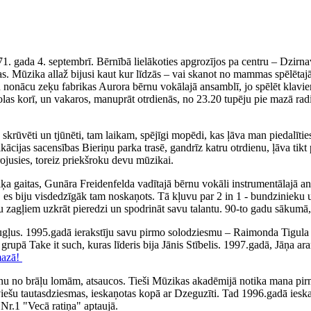
71. gada 4. septembrī. Bērnībā lielākoties apgrozījos pa centru – Dzirn
. Mūzika allaž bijusi kaut kur līdzās – vai skanot no mammas spēlētajā
iku nonācu zeķu fabrikas Aurora bērnu vokālajā ansamblī, jo spēlēt klav
olas korī, un vakaros, manuprāt otrdienās, no 23.20 tupēju pie mazā rad
ka skrūvēti un tjūnēti, tam laikam, spējīgi mopēdi, kas ļāva man piedal
fikācijas sacensības Bieriņu parka trasē, gandrīz katru otrdienu, ļāva 
irojusies, toreiz priekšroku devu mūzikai.
 gaitas, Gunāra Freidenfelda vadītajā bērnu vokāli instrumentālajā ans
, es biju visdedzīgāk tam noskaņots. Tā kļuvu par 2 in 1 - bundzinieku 
ņu zagļiem uzkrāt pieredzi un spodrināt savu talantu. 90-to gadu sākumā,
augļus. 1995.gadā ierakstīju savu pirmo solodziesmu – Raimonda Tigul
, grupā Take it such, kuras līderis bija Jānis Stībelis. 1997.gadā, Jāņa
mazā!
nu no brāļu lomām, atsaucos. Tieši Mūzikas akadēmijā notika mana pirm
tviešu tautasdziesmas, ieskaņotas kopā ar Dzeguzīti. Tad 1996.gadā iesk
Nr.1 "Vecā ratiņa" aptaujā.