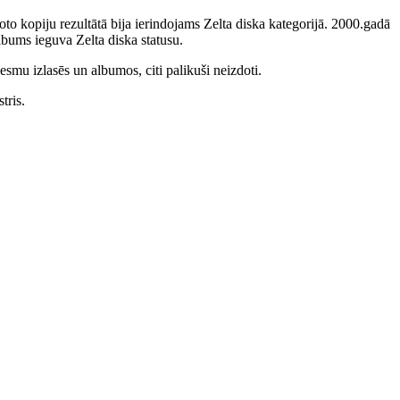
to kopiju rezultātā bija ierindojams Zelta diska kategorijā. 2000.gadā
bums ieguva Zelta diska statusu.
smu izlasēs un albumos, citi palikuši neizdoti.
tris.