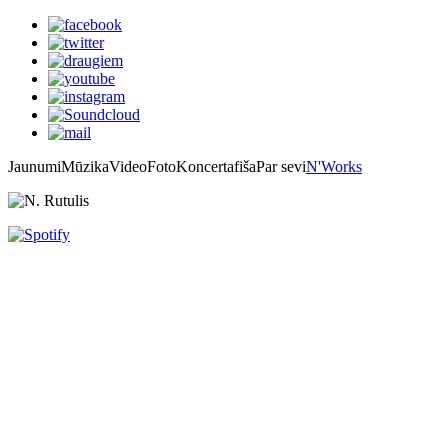
Jaunumi
Mūzika
Video
Foto
Koncertafiša
Par sevi
N'Works