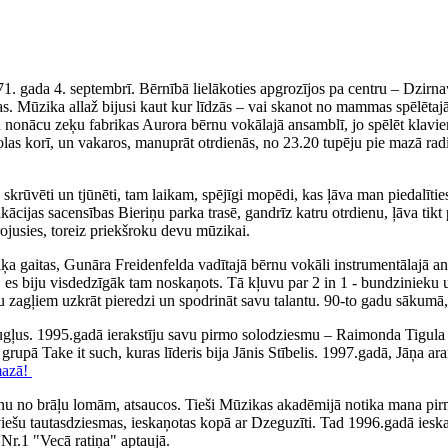
71. gada 4. septembrī. Bērnībā lielākoties apgrozījos pa centru – Dzirn
. Mūzika allaž bijusi kaut kur līdzās – vai skanot no mammas spēlētajā
iku nonācu zeķu fabrikas Aurora bērnu vokālajā ansamblī, jo spēlēt klav
olas korī, un vakaros, manuprāt otrdienās, no 23.20 tupēju pie mazā rad
ka skrūvēti un tjūnēti, tam laikam, spējīgi mopēdi, kas ļāva man piedal
fikācijas sacensības Bieriņu parka trasē, gandrīz katru otrdienu, ļāva 
irojusies, toreiz priekšroku devu mūzikai.
 gaitas, Gunāra Freidenfelda vadītajā bērnu vokāli instrumentālajā ans
, es biju visdedzīgāk tam noskaņots. Tā kļuvu par 2 in 1 - bundzinieku 
ņu zagļiem uzkrāt pieredzi un spodrināt savu talantu. 90-to gadu sākumā,
augļus. 1995.gadā ierakstīju savu pirmo solodziesmu – Raimonda Tigul
, grupā Take it such, kuras līderis bija Jānis Stībelis. 1997.gadā, Jāņa
mazā!
nu no brāļu lomām, atsaucos. Tieši Mūzikas akadēmijā notika mana pirm
tviešu tautasdziesmas, ieskaņotas kopā ar Dzeguzīti. Tad 1996.gadā iesk
Nr.1 "Vecā ratiņa" aptaujā.