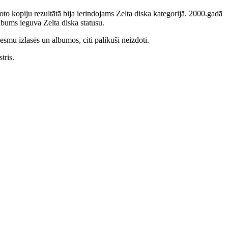
to kopiju rezultātā bija ierindojams Zelta diska kategorijā. 2000.gadā
bums ieguva Zelta diska statusu.
smu izlasēs un albumos, citi palikuši neizdoti.
tris.