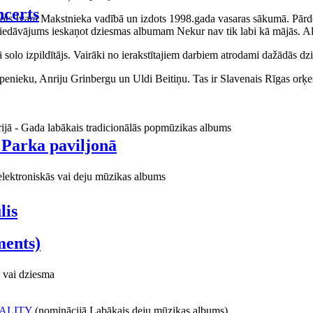
certs
aņots Ivara Makstnieka vadībā un izdots 1998.gada vasaras sākumā. Pārdo
piedāvājums ieskaņot dziesmas albumam Nekur nav tik labi kā mājās. Al
o izpildītājs. Vairāki no ierakstītajiem darbiem atrodami dažādās dzie
ieku, Anriju Grinbergu un Uldi Beitiņu. Tas ir Slavenais Rīgas orķes
rijā - Gada labākais tradicionālās popmūzikas albums
 Parka paviljonā
elektroniskās vai deju mūzikas albums
lis
ments)
 vai dziesma
ALITY
(nominācijā Labākais deju mūzikas albums)