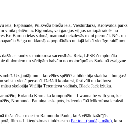
avu iela, Esplanāde, Pulkveža brieža iela, Viesturdārzs, Kronvalda parks
m vinila platēm uz Rigondas, vai garajos viļņos radiopārraidēs no
ieres Kr. Barona ielas salonā, mammai neizdevās mani pierunāt. Nē - un
ioaparāta Selga un klausījos populārāko un tajā laikā vienīgo raidījumu
īties dažādas raudzes motokrosa sacensībās. Reiz, LPSR čempionāta
tikt pie diplomiem un vērtīgām balvām no motorūpnīcas Sarkanā zvaigzne.
amblī. Uz jautājumu – ko vēlies spēlēt? atbilde bija skaidra – bungas!
un solistu vienā personā. Dažādi konkursi, festivāli un kolhoza
 mūsu skolotāja Vitālija Terentjeva vadītais, Black Jack izjuka.
a aranžēto, Rolanda Kronlaka komponēto – I wanna be with you, kas
 aranžēts, Normunda Pauniņa ieskaņots, izdevniecībā Mikrofona ieraksti
ā tikšanās ar maestro Raimondu Paulu, kurš vēlāk izrādījās
aņotā, filmas Likteņdzirnas tituldziesma
Par to…(raudāja māte)
, kura