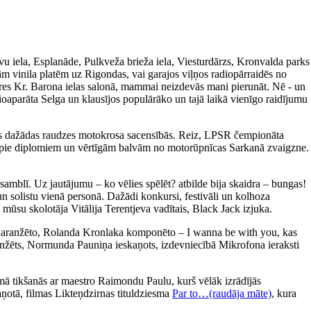
avu iela, Esplanāde, Pulkveža brieža iela, Viesturdārzs, Kronvalda parks
m vinila platēm uz Rigondas, vai garajos viļņos radiopārraidēs no
ieres Kr. Barona ielas salonā, mammai neizdevās mani pierunāt. Nē - un
ioaparāta Selga un klausījos populārāko un tajā laikā vienīgo raidījumu
īties dažādas raudzes motokrosa sacensībās. Reiz, LPSR čempionāta
tikt pie diplomiem un vērtīgām balvām no motorūpnīcas Sarkanā zvaigzne.
amblī. Uz jautājumu – ko vēlies spēlēt? atbilde bija skaidra – bungas!
un solistu vienā personā. Dažādi konkursi, festivāli un kolhoza
 mūsu skolotāja Vitālija Terentjeva vadītais, Black Jack izjuka.
a aranžēto, Rolanda Kronlaka komponēto – I wanna be with you, kas
 aranžēts, Normunda Pauniņa ieskaņots, izdevniecībā Mikrofona ieraksti
ā tikšanās ar maestro Raimondu Paulu, kurš vēlāk izrādījās
aņotā, filmas Likteņdzirnas tituldziesma
Par to…(raudāja māte)
, kura