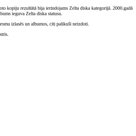
to kopiju rezultātā bija ierindojams Zelta diska kategorijā. 2000.gadā
bums ieguva Zelta diska statusu.
smu izlasēs un albumos, citi palikuši neizdoti.
tris.