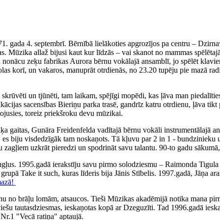
71. gada 4. septembrī. Bērnībā lielākoties apgrozījos pa centru – Dzirn
. Mūzika allaž bijusi kaut kur līdzās – vai skanot no mammas spēlētajā
iku nonācu zeķu fabrikas Aurora bērnu vokālajā ansamblī, jo spēlēt klav
olas korī, un vakaros, manuprāt otrdienās, no 23.20 tupēju pie mazā rad
ka skrūvēti un tjūnēti, tam laikam, spējīgi mopēdi, kas ļāva man piedal
fikācijas sacensības Bieriņu parka trasē, gandrīz katru otrdienu, ļāva 
irojusies, toreiz priekšroku devu mūzikai.
 gaitas, Gunāra Freidenfelda vadītajā bērnu vokāli instrumentālajā ans
, es biju visdedzīgāk tam noskaņots. Tā kļuvu par 2 in 1 - bundzinieku 
ņu zagļiem uzkrāt pieredzi un spodrināt savu talantu. 90-to gadu sākumā,
augļus. 1995.gadā ierakstīju savu pirmo solodziesmu – Raimonda Tigul
, grupā Take it such, kuras līderis bija Jānis Stībelis. 1997.gadā, Jāņa
mazā!
nu no brāļu lomām, atsaucos. Tieši Mūzikas akadēmijā notika mana pirm
tviešu tautasdziesmas, ieskaņotas kopā ar Dzeguzīti. Tad 1996.gadā iesk
Nr.1 "Vecā ratiņa" aptaujā.