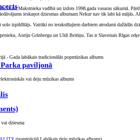
certs
aņots Ivara Makstnieka vadībā un izdots 1998.gada vasaras sākumā. Pārdo
piedāvājums ieskaņot dziesmas albumam Nekur nav tik labi kā mājās. Al
o izpildītājs. Vairāki no ierakstītajiem darbiem atrodami dažādās dzie
ieku, Anriju Grinbergu un Uldi Beitiņu. Tas ir Slavenais Rīgas orķes
rijā - Gada labākais tradicionālās popmūzikas albums
 Parka paviljonā
elektroniskās vai deju mūzikas albums
lis
ments)
 vai dziesma
ALITY
(nominācijā Labākais deju mūzikas albums)