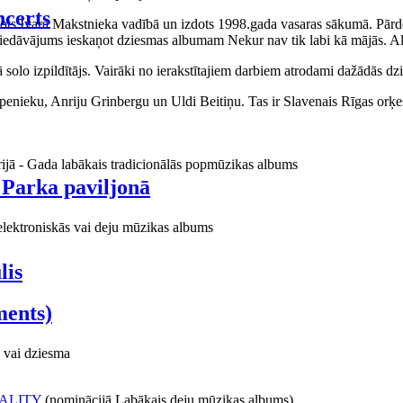
certs
aņots Ivara Makstnieka vadībā un izdots 1998.gada vasaras sākumā. Pārdo
piedāvājums ieskaņot dziesmas albumam Nekur nav tik labi kā mājās. Al
o izpildītājs. Vairāki no ierakstītajiem darbiem atrodami dažādās dzie
ieku, Anriju Grinbergu un Uldi Beitiņu. Tas ir Slavenais Rīgas orķes
rijā - Gada labākais tradicionālās popmūzikas albums
 Parka paviljonā
elektroniskās vai deju mūzikas albums
lis
ments)
 vai dziesma
ALITY
(nominācijā Labākais deju mūzikas albums)