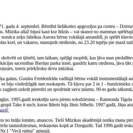
71. gada 4. septembrī. Bērnībā lielākoties apgrozījos pa centru – Dzirn
. Mūzika allaž bijusi kaut kur līdzās – vai skanot no mammas spēlētajā
iku nonācu zeķu fabrikas Aurora bērnu vokālajā ansamblī, jo spēlēt klav
olas korī, un vakaros, manuprāt otrdienās, no 23.20 tupēju pie mazā rad
ka skrūvēti un tjūnēti, tam laikam, spējīgi mopēdi, kas ļāva man piedal
fikācijas sacensības Bieriņu parka trasē, gandrīz katru otrdienu, ļāva 
irojusies, toreiz priekšroku devu mūzikai.
 gaitas, Gunāra Freidenfelda vadītajā bērnu vokāli instrumentālajā ans
, es biju visdedzīgāk tam noskaņots. Tā kļuvu par 2 in 1 - bundzinieku 
ņu zagļiem uzkrāt pieredzi un spodrināt savu talantu. 90-to gadu sākumā,
augļus. 1995.gadā ierakstīju savu pirmo solodziesmu – Raimonda Tigul
, grupā Take it such, kuras līderis bija Jānis Stībelis. 1997.gadā, Jāņa
mazā!
nu no brāļu lomām, atsaucos. Tieši Mūzikas akadēmijā notika mana pirm
tviešu tautasdziesmas, ieskaņotas kopā ar Dzeguzīti. Tad 1996.gadā iesk
Nr.1 "Vecā ratiņa" aptaujā.