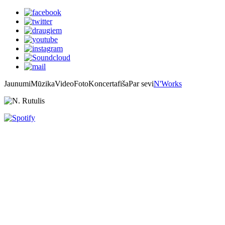
Jaunumi
Mūzika
Video
Foto
Koncertafiša
Par sevi
N'Works