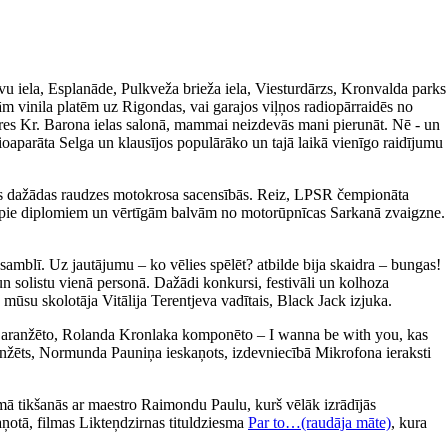
avu iela, Esplanāde, Pulkveža brieža iela, Viesturdārzs, Kronvalda parks
m vinila platēm uz Rigondas, vai garajos viļņos radiopārraidēs no
ieres Kr. Barona ielas salonā, mammai neizdevās mani pierunāt. Nē - un
ioaparāta Selga un klausījos populārāko un tajā laikā vienīgo raidījumu
īties dažādas raudzes motokrosa sacensībās. Reiz, LPSR čempionāta
tikt pie diplomiem un vērtīgām balvām no motorūpnīcas Sarkanā zvaigzne.
amblī. Uz jautājumu – ko vēlies spēlēt? atbilde bija skaidra – bungas!
un solistu vienā personā. Dažādi konkursi, festivāli un kolhoza
 mūsu skolotāja Vitālija Terentjeva vadītais, Black Jack izjuka.
a aranžēto, Rolanda Kronlaka komponēto – I wanna be with you, kas
 aranžēts, Normunda Pauniņa ieskaņots, izdevniecībā Mikrofona ieraksti
ā tikšanās ar maestro Raimondu Paulu, kurš vēlāk izrādījās
aņotā, filmas Likteņdzirnas tituldziesma
Par to…(raudāja māte)
, kura