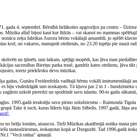
71. gada 4. septembrī. Bērnībā lielākoties apgrozījos pa centru – Dzirn
. Mūzika allaž bijusi kaut kur līdzās – vai skanot no mammas spēlētajā
iku nonācu zeķu fabrikas Aurora bērnu vokālajā ansamblī, jo spēlēt klav
olas korī, un vakaros, manuprāt otrdienās, no 23.20 tupēju pie mazā rad
ka skrūvēti un tjūnēti, tam laikam, spējīgi mopēdi, kas ļāva man piedal
fikācijas sacensības Bieriņu parka trasē, gandrīz katru otrdienu, ļāva 
irojusies, toreiz priekšroku devu mūzikai.
 gaitas, Gunāra Freidenfelda vadītajā bērnu vokāli instrumentālajā ans
, es biju visdedzīgāk tam noskaņots. Tā kļuvu par 2 in 1 - bundzinieku 
ņu zagļiem uzkrāt pieredzi un spodrināt savu talantu. 90-to gadu sākumā,
augļus. 1995.gadā ierakstīju savu pirmo solodziesmu – Raimonda Tigul
, grupā Take it such, kuras līderis bija Jānis Stībelis. 1997.gadā, Jāņa
mazā!
nu no brāļu lomām, atsaucos. Tieši Mūzikas akadēmijā notika mana pirm
tviešu tautasdziesmas, ieskaņotas kopā ar Dzeguzīti. Tad 1996.gadā iesk
Nr.1 "Vecā ratiņa" aptaujā.