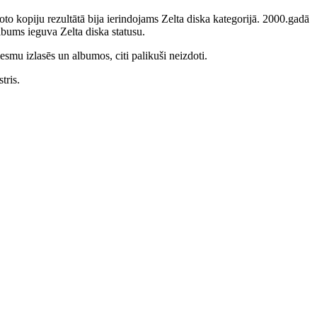
to kopiju rezultātā bija ierindojams Zelta diska kategorijā. 2000.gadā
bums ieguva Zelta diska statusu.
smu izlasēs un albumos, citi palikuši neizdoti.
tris.