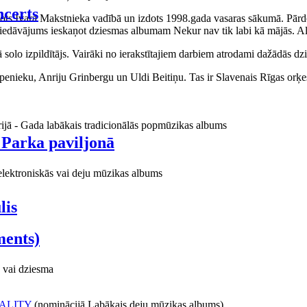
certs
aņots Ivara Makstnieka vadībā un izdots 1998.gada vasaras sākumā. Pārdo
piedāvājums ieskaņot dziesmas albumam Nekur nav tik labi kā mājās. Al
o izpildītājs. Vairāki no ierakstītajiem darbiem atrodami dažādās dzie
ieku, Anriju Grinbergu un Uldi Beitiņu. Tas ir Slavenais Rīgas orķes
rijā - Gada labākais tradicionālās popmūzikas albums
 Parka paviljonā
elektroniskās vai deju mūzikas albums
lis
ments)
 vai dziesma
ALITY
(nominācijā Labākais deju mūzikas albums)