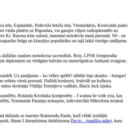
avu iela, Esplanāde, Pulkveža brieža iela, Viesturdārzs, Kronvalda parks
m vinila platēm uz Rigondas, vai garajos viļņos radiopārraidēs no
ieres Kr. Barona ielas salonā, mammai neizdevās mani pierunāt. Nē - un
ioaparāta Selga un klausījos populārāko un tajā laikā vienīgo raidījumu
īties dažādas raudzes motokrosa sacensībās. Reiz, LPSR čempionāta
tikt pie diplomiem un vērtīgām balvām no motorūpnīcas Sarkanā zvaigzne.
amblī. Uz jautājumu – ko vēlies spēlēt? atbilde bija skaidra – bungas!
un solistu vienā personā. Dažādi konkursi, festivāli un kolhoza
 mūsu skolotāja Vitālija Terentjeva vadītais, Black Jack izjuka.
a aranžēto, Rolanda Kronlaka komponēto – I wanna be with you, kas
 aranžēts, Normunda Pauniņa ieskaņots, izdevniecībā Mikrofona ieraksti
ā tikšanās ar maestro Raimondu Paulu, kurš vēlāk izrādījās
aņotā, filmas Likteņdzirnas tituldziesma
Par to…(raudāja māte)
, kura