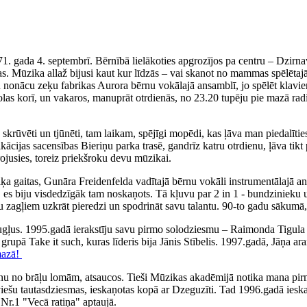
71. gada 4. septembrī. Bērnībā lielākoties apgrozījos pa centru – Dzirn
. Mūzika allaž bijusi kaut kur līdzās – vai skanot no mammas spēlētajā
iku nonācu zeķu fabrikas Aurora bērnu vokālajā ansamblī, jo spēlēt klav
olas korī, un vakaros, manuprāt otrdienās, no 23.20 tupēju pie mazā rad
ka skrūvēti un tjūnēti, tam laikam, spējīgi mopēdi, kas ļāva man piedal
fikācijas sacensības Bieriņu parka trasē, gandrīz katru otrdienu, ļāva 
irojusies, toreiz priekšroku devu mūzikai.
 gaitas, Gunāra Freidenfelda vadītajā bērnu vokāli instrumentālajā ans
, es biju visdedzīgāk tam noskaņots. Tā kļuvu par 2 in 1 - bundzinieku 
ņu zagļiem uzkrāt pieredzi un spodrināt savu talantu. 90-to gadu sākumā,
augļus. 1995.gadā ierakstīju savu pirmo solodziesmu – Raimonda Tigul
, grupā Take it such, kuras līderis bija Jānis Stībelis. 1997.gadā, Jāņa
mazā!
nu no brāļu lomām, atsaucos. Tieši Mūzikas akadēmijā notika mana pirm
tviešu tautasdziesmas, ieskaņotas kopā ar Dzeguzīti. Tad 1996.gadā iesk
Nr.1 "Vecā ratiņa" aptaujā.