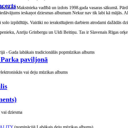
certs
aņots Ivara Makstnieka vadībā un izdots 1998.gada vasaras sākumā. Pārdo
piedāvājums ieskaņot dziesmas albumam Nekur nav tik labi kā mājās. Al
o izpildītājs. Vairāki no ierakstītajiem darbiem atrodami dažādās dzie
ieku, Anriju Grinbergu un Uldi Beitiņu. Tas ir Slavenais Rīgas orķes
rijā - Gada labākais tradicionālās popmūzikas albums
 Parka paviljonā
elektroniskās vai deju mūzikas albums
lis
ments)
 vai dziesma
ALITY
(nominācijā Labākais deju mūzikas albums)