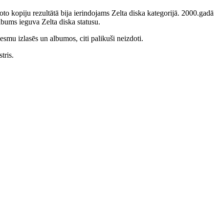
to kopiju rezultātā bija ierindojams Zelta diska kategorijā. 2000.gadā
bums ieguva Zelta diska statusu.
smu izlasēs un albumos, citi palikuši neizdoti.
tris.