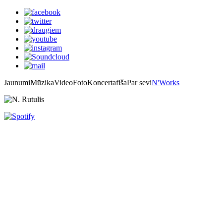
Jaunumi
Mūzika
Video
Foto
Koncertafiša
Par sevi
N'Works