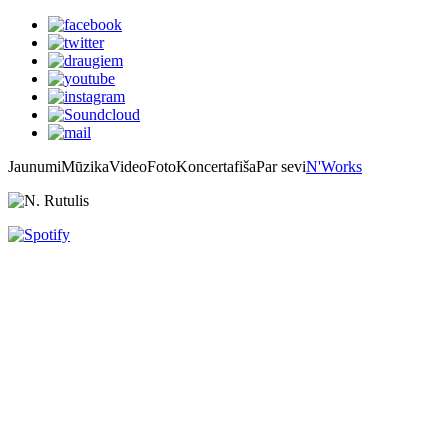
Jaunumi
Mūzika
Video
Foto
Koncertafiša
Par sevi
N'Works