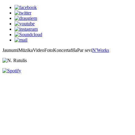
Jaunumi
Mūzika
Video
Foto
Koncertafiša
Par sevi
N'Works