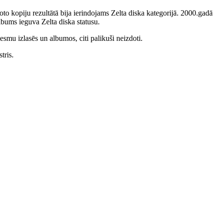
to kopiju rezultātā bija ierindojams Zelta diska kategorijā. 2000.gadā
bums ieguva Zelta diska statusu.
smu izlasēs un albumos, citi palikuši neizdoti.
tris.