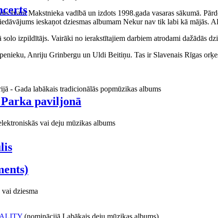
certs
aņots Ivara Makstnieka vadībā un izdots 1998.gada vasaras sākumā. Pārdo
piedāvājums ieskaņot dziesmas albumam Nekur nav tik labi kā mājās. Al
o izpildītājs. Vairāki no ierakstītajiem darbiem atrodami dažādās dzie
ieku, Anriju Grinbergu un Uldi Beitiņu. Tas ir Slavenais Rīgas orķes
rijā - Gada labākais tradicionālās popmūzikas albums
 Parka paviljonā
elektroniskās vai deju mūzikas albums
lis
ments)
 vai dziesma
ALITY
(nominācijā Labākais deju mūzikas albums)