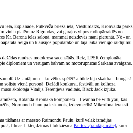
avu iela, Esplanāde, Pulkveža brieža iela, Viesturdārzs, Kronvalda parks
m vinila platēm uz Rigondas, vai garajos viļņos radiopārraidēs no
ieres Kr. Barona ielas salonā, mammai neizdevās mani pierunāt. Nē - un
ioaparāta Selga un klausījos populārāko un tajā laikā vienīgo raidījumu
īties dažādas raudzes motokrosa sacensībās. Reiz, LPSR čempionāta
tikt pie diplomiem un vērtīgām balvām no motorūpnīcas Sarkanā zvaigzne.
amblī. Uz jautājumu – ko vēlies spēlēt? atbilde bija skaidra – bungas!
un solistu vienā personā. Dažādi konkursi, festivāli un kolhoza
 mūsu skolotāja Vitālija Terentjeva vadītais, Black Jack izjuka.
a aranžēto, Rolanda Kronlaka komponēto – I wanna be with you, kas
 aranžēts, Normunda Pauniņa ieskaņots, izdevniecībā Mikrofona ieraksti
ā tikšanās ar maestro Raimondu Paulu, kurš vēlāk izrādījās
aņotā, filmas Likteņdzirnas tituldziesma
Par to…(raudāja māte)
, kura