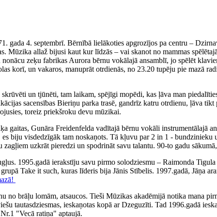
71. gada 4. septembrī. Bērnībā lielākoties apgrozījos pa centru – Dzirn
. Mūzika allaž bijusi kaut kur līdzās – vai skanot no mammas spēlētajā
iku nonācu zeķu fabrikas Aurora bērnu vokālajā ansamblī, jo spēlēt klav
olas korī, un vakaros, manuprāt otrdienās, no 23.20 tupēju pie mazā rad
ka skrūvēti un tjūnēti, tam laikam, spējīgi mopēdi, kas ļāva man piedal
fikācijas sacensības Bieriņu parka trasē, gandrīz katru otrdienu, ļāva 
irojusies, toreiz priekšroku devu mūzikai.
 gaitas, Gunāra Freidenfelda vadītajā bērnu vokāli instrumentālajā ans
, es biju visdedzīgāk tam noskaņots. Tā kļuvu par 2 in 1 - bundzinieku 
ņu zagļiem uzkrāt pieredzi un spodrināt savu talantu. 90-to gadu sākumā,
augļus. 1995.gadā ierakstīju savu pirmo solodziesmu – Raimonda Tigul
, grupā Take it such, kuras līderis bija Jānis Stībelis. 1997.gadā, Jāņa
mazā!
nu no brāļu lomām, atsaucos. Tieši Mūzikas akadēmijā notika mana pirm
tviešu tautasdziesmas, ieskaņotas kopā ar Dzeguzīti. Tad 1996.gadā iesk
Nr.1 "Vecā ratiņa" aptaujā.