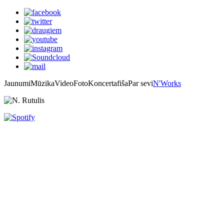
Jaunumi
Mūzika
Video
Foto
Koncertafiša
Par sevi
N'Works