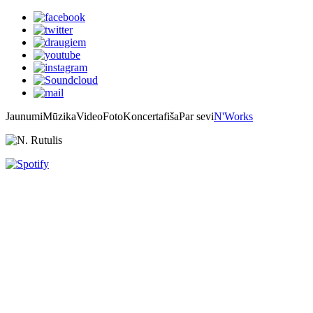
Jaunumi
Mūzika
Video
Foto
Koncertafiša
Par sevi
N'Works