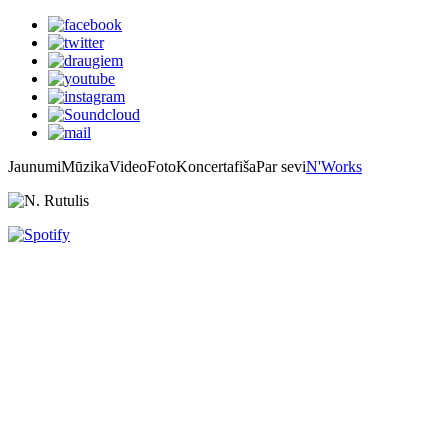
Jaunumi
Mūzika
Video
Foto
Koncertafiša
Par sevi
N'Works