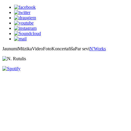
Jaunumi
Mūzika
Video
Foto
Koncertafiša
Par sevi
N'Works