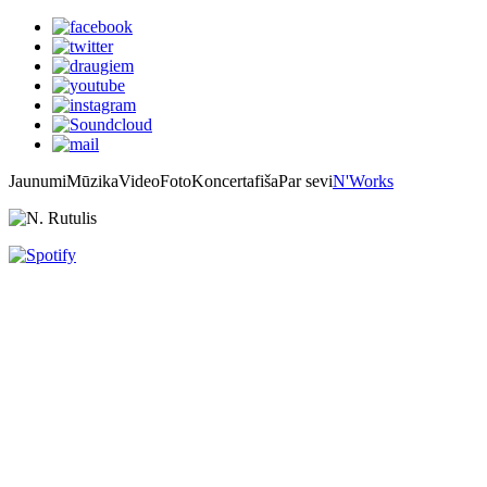
Jaunumi
Mūzika
Video
Foto
Koncertafiša
Par sevi
N'Works