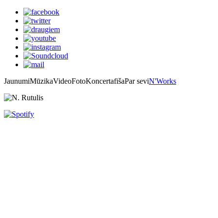
Jaunumi
Mūzika
Video
Foto
Koncertafiša
Par sevi
N'Works