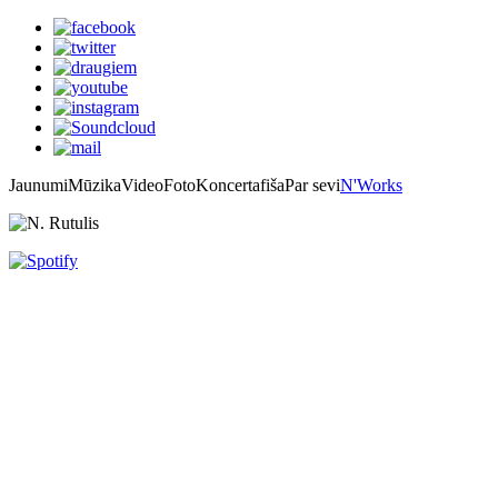
Jaunumi
Mūzika
Video
Foto
Koncertafiša
Par sevi
N'Works