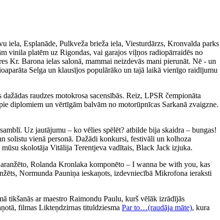
avu iela, Esplanāde, Pulkveža brieža iela, Viesturdārzs, Kronvalda parks
m vinila platēm uz Rigondas, vai garajos viļņos radiopārraidēs no
ieres Kr. Barona ielas salonā, mammai neizdevās mani pierunāt. Nē - un
ioaparāta Selga un klausījos populārāko un tajā laikā vienīgo raidījumu
īties dažādas raudzes motokrosa sacensībās. Reiz, LPSR čempionāta
tikt pie diplomiem un vērtīgām balvām no motorūpnīcas Sarkanā zvaigzne.
amblī. Uz jautājumu – ko vēlies spēlēt? atbilde bija skaidra – bungas!
un solistu vienā personā. Dažādi konkursi, festivāli un kolhoza
 mūsu skolotāja Vitālija Terentjeva vadītais, Black Jack izjuka.
a aranžēto, Rolanda Kronlaka komponēto – I wanna be with you, kas
 aranžēts, Normunda Pauniņa ieskaņots, izdevniecībā Mikrofona ieraksti
ā tikšanās ar maestro Raimondu Paulu, kurš vēlāk izrādījās
aņotā, filmas Likteņdzirnas tituldziesma
Par to…(raudāja māte)
, kura