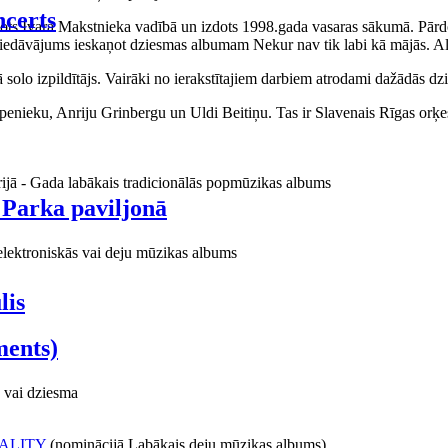
certs
aņots Ivara Makstnieka vadībā un izdots 1998.gada vasaras sākumā. Pārdo
piedāvājums ieskaņot dziesmas albumam Nekur nav tik labi kā mājās. Al
o izpildītājs. Vairāki no ierakstītajiem darbiem atrodami dažādās dzie
ieku, Anriju Grinbergu un Uldi Beitiņu. Tas ir Slavenais Rīgas orķes
rijā - Gada labākais tradicionālās popmūzikas albums
 Parka paviljonā
elektroniskās vai deju mūzikas albums
lis
ments)
 vai dziesma
ALITY
(nominācijā Labākais deju mūzikas albums)