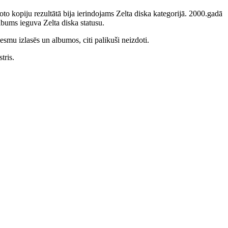
to kopiju rezultātā bija ierindojams Zelta diska kategorijā. 2000.gadā
bums ieguva Zelta diska statusu.
smu izlasēs un albumos, citi palikuši neizdoti.
tris.