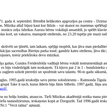
71. gada 4. septembrī. Bērnībā lielākoties apgrozījos pa centru – Dzirn
. Mūzika allaž bijusi kaut kur līdzās – vai skanot no mammas spēlētajā
iku nonācu zeķu fabrikas Aurora bērnu vokālajā ansamblī, jo spēlēt klav
olas korī, un vakaros, manuprāt otrdienās, no 23.20 tupēju pie mazā rad
ka skrūvēti un tjūnēti, tam laikam, spējīgi mopēdi, kas ļāva man piedal
fikācijas sacensības Bieriņu parka trasē, gandrīz katru otrdienu, ļāva 
irojusies, toreiz priekšroku devu mūzikai.
 gaitas, Gunāra Freidenfelda vadītajā bērnu vokāli instrumentālajā ans
, es biju visdedzīgāk tam noskaņots. Tā kļuvu par 2 in 1 - bundzinieku 
ņu zagļiem uzkrāt pieredzi un spodrināt savu talantu. 90-to gadu sākumā,
augļus. 1995.gadā ierakstīju savu pirmo solodziesmu – Raimonda Tigul
, grupā Take it such, kuras līderis bija Jānis Stībelis. 1997.gadā, Jāņa
mazā!
nu no brāļu lomām, atsaucos. Tieši Mūzikas akadēmijā notika mana pirm
tviešu tautasdziesmas, ieskaņotas kopā ar Dzeguzīti. Tad 1996.gadā iesk
Nr.1 "Vecā ratiņa" aptaujā.