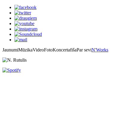
Jaunumi
Mūzika
Video
Foto
Koncertafiša
Par sevi
N'Works