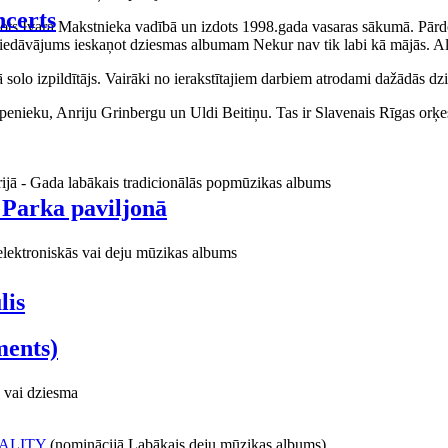
certs
aņots Ivara Makstnieka vadībā un izdots 1998.gada vasaras sākumā. Pārdo
piedāvājums ieskaņot dziesmas albumam Nekur nav tik labi kā mājās. Al
o izpildītājs. Vairāki no ierakstītajiem darbiem atrodami dažādās dzie
ieku, Anriju Grinbergu un Uldi Beitiņu. Tas ir Slavenais Rīgas orķes
rijā - Gada labākais tradicionālās popmūzikas albums
 Parka paviljonā
elektroniskās vai deju mūzikas albums
lis
ments)
 vai dziesma
ALITY
(nominācijā Labākais deju mūzikas albums)