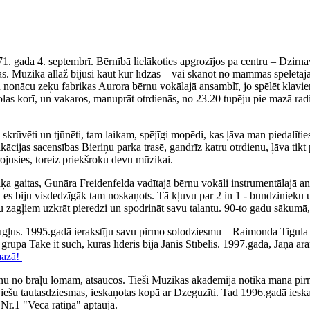
71. gada 4. septembrī. Bērnībā lielākoties apgrozījos pa centru – Dzirn
. Mūzika allaž bijusi kaut kur līdzās – vai skanot no mammas spēlētajā
iku nonācu zeķu fabrikas Aurora bērnu vokālajā ansamblī, jo spēlēt klav
olas korī, un vakaros, manuprāt otrdienās, no 23.20 tupēju pie mazā rad
ka skrūvēti un tjūnēti, tam laikam, spējīgi mopēdi, kas ļāva man piedal
fikācijas sacensības Bieriņu parka trasē, gandrīz katru otrdienu, ļāva 
irojusies, toreiz priekšroku devu mūzikai.
 gaitas, Gunāra Freidenfelda vadītajā bērnu vokāli instrumentālajā ans
, es biju visdedzīgāk tam noskaņots. Tā kļuvu par 2 in 1 - bundzinieku 
ņu zagļiem uzkrāt pieredzi un spodrināt savu talantu. 90-to gadu sākumā,
augļus. 1995.gadā ierakstīju savu pirmo solodziesmu – Raimonda Tigul
, grupā Take it such, kuras līderis bija Jānis Stībelis. 1997.gadā, Jāņa
mazā!
nu no brāļu lomām, atsaucos. Tieši Mūzikas akadēmijā notika mana pirm
tviešu tautasdziesmas, ieskaņotas kopā ar Dzeguzīti. Tad 1996.gadā iesk
Nr.1 "Vecā ratiņa" aptaujā.