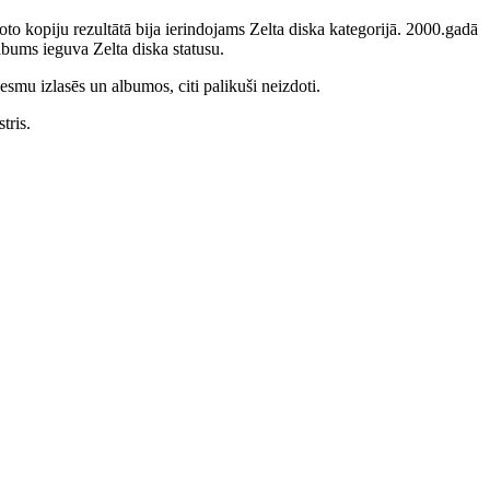
to kopiju rezultātā bija ierindojams Zelta diska kategorijā. 2000.gadā
bums ieguva Zelta diska statusu.
smu izlasēs un albumos, citi palikuši neizdoti.
tris.