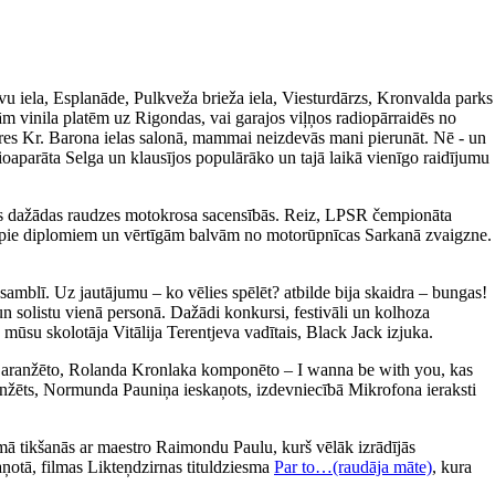
avu iela, Esplanāde, Pulkveža brieža iela, Viesturdārzs, Kronvalda parks
m vinila platēm uz Rigondas, vai garajos viļņos radiopārraidēs no
ieres Kr. Barona ielas salonā, mammai neizdevās mani pierunāt. Nē - un
ioaparāta Selga un klausījos populārāko un tajā laikā vienīgo raidījumu
īties dažādas raudzes motokrosa sacensībās. Reiz, LPSR čempionāta
tikt pie diplomiem un vērtīgām balvām no motorūpnīcas Sarkanā zvaigzne.
amblī. Uz jautājumu – ko vēlies spēlēt? atbilde bija skaidra – bungas!
un solistu vienā personā. Dažādi konkursi, festivāli un kolhoza
 mūsu skolotāja Vitālija Terentjeva vadītais, Black Jack izjuka.
a aranžēto, Rolanda Kronlaka komponēto – I wanna be with you, kas
 aranžēts, Normunda Pauniņa ieskaņots, izdevniecībā Mikrofona ieraksti
ā tikšanās ar maestro Raimondu Paulu, kurš vēlāk izrādījās
aņotā, filmas Likteņdzirnas tituldziesma
Par to…(raudāja māte)
, kura