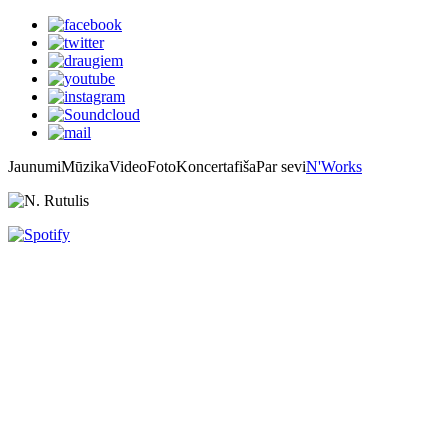
Jaunumi
Mūzika
Video
Foto
Koncertafiša
Par sevi
N'Works