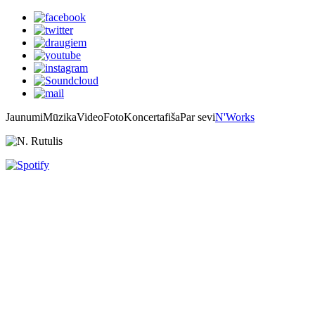
Jaunumi
Mūzika
Video
Foto
Koncertafiša
Par sevi
N'Works