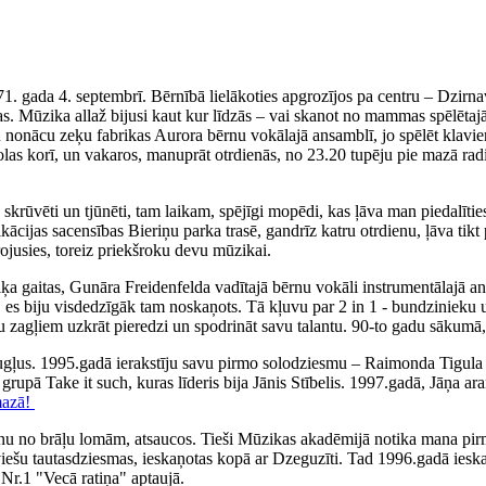
71. gada 4. septembrī. Bērnībā lielākoties apgrozījos pa centru – Dzirn
. Mūzika allaž bijusi kaut kur līdzās – vai skanot no mammas spēlētajā
iku nonācu zeķu fabrikas Aurora bērnu vokālajā ansamblī, jo spēlēt klav
olas korī, un vakaros, manuprāt otrdienās, no 23.20 tupēju pie mazā rad
ka skrūvēti un tjūnēti, tam laikam, spējīgi mopēdi, kas ļāva man piedal
fikācijas sacensības Bieriņu parka trasē, gandrīz katru otrdienu, ļāva 
irojusies, toreiz priekšroku devu mūzikai.
 gaitas, Gunāra Freidenfelda vadītajā bērnu vokāli instrumentālajā ans
, es biju visdedzīgāk tam noskaņots. Tā kļuvu par 2 in 1 - bundzinieku 
ņu zagļiem uzkrāt pieredzi un spodrināt savu talantu. 90-to gadu sākumā,
augļus. 1995.gadā ierakstīju savu pirmo solodziesmu – Raimonda Tigul
, grupā Take it such, kuras līderis bija Jānis Stībelis. 1997.gadā, Jāņa
mazā!
nu no brāļu lomām, atsaucos. Tieši Mūzikas akadēmijā notika mana pirm
tviešu tautasdziesmas, ieskaņotas kopā ar Dzeguzīti. Tad 1996.gadā iesk
Nr.1 "Vecā ratiņa" aptaujā.