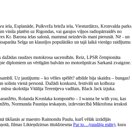
avu iela, Esplanāde, Pulkveža brieža iela, Viesturdārzs, Kronvalda parks
m vinila platēm uz Rigondas, vai garajos viļņos radiopārraidēs no
ieres Kr. Barona ielas salonā, mammai neizdevās mani pierunāt. Nē - un
ioaparāta Selga un klausījos populārāko un tajā laikā vienīgo raidījumu
īties dažādas raudzes motokrosa sacensībās. Reiz, LPSR čempionāta
tikt pie diplomiem un vērtīgām balvām no motorūpnīcas Sarkanā zvaigzne.
amblī. Uz jautājumu – ko vēlies spēlēt? atbilde bija skaidra – bungas!
un solistu vienā personā. Dažādi konkursi, festivāli un kolhoza
 mūsu skolotāja Vitālija Terentjeva vadītais, Black Jack izjuka.
a aranžēto, Rolanda Kronlaka komponēto – I wanna be with you, kas
 aranžēts, Normunda Pauniņa ieskaņots, izdevniecībā Mikrofona ieraksti
ā tikšanās ar maestro Raimondu Paulu, kurš vēlāk izrādījās
aņotā, filmas Likteņdzirnas tituldziesma
Par to…(raudāja māte)
, kura