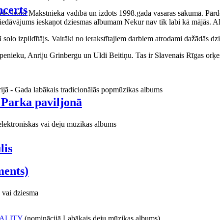
certs
aņots Ivara Makstnieka vadībā un izdots 1998.gada vasaras sākumā. Pārdo
piedāvājums ieskaņot dziesmas albumam Nekur nav tik labi kā mājās. Al
o izpildītājs. Vairāki no ierakstītajiem darbiem atrodami dažādās dzie
ieku, Anriju Grinbergu un Uldi Beitiņu. Tas ir Slavenais Rīgas orķes
rijā - Gada labākais tradicionālās popmūzikas albums
 Parka paviljonā
elektroniskās vai deju mūzikas albums
lis
ments)
 vai dziesma
ALITY
(nominācijā Labākais deju mūzikas albums)