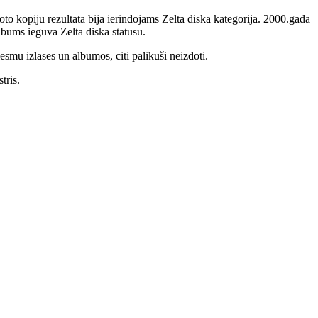
to kopiju rezultātā bija ierindojams Zelta diska kategorijā. 2000.gadā
bums ieguva Zelta diska statusu.
smu izlasēs un albumos, citi palikuši neizdoti.
tris.