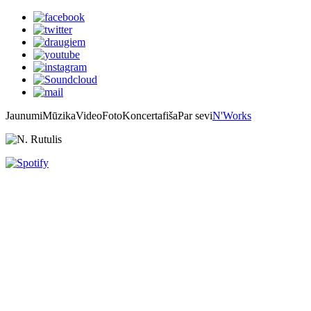
Jaunumi
Mūzika
Video
Foto
Koncertafiša
Par sevi
N'Works