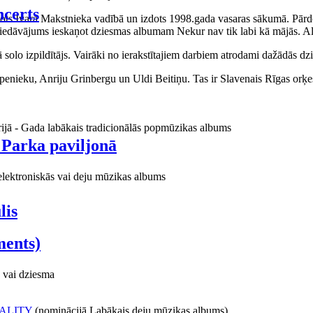
certs
aņots Ivara Makstnieka vadībā un izdots 1998.gada vasaras sākumā. Pārdo
piedāvājums ieskaņot dziesmas albumam Nekur nav tik labi kā mājās. Al
o izpildītājs. Vairāki no ierakstītajiem darbiem atrodami dažādās dzie
ieku, Anriju Grinbergu un Uldi Beitiņu. Tas ir Slavenais Rīgas orķes
rijā - Gada labākais tradicionālās popmūzikas albums
 Parka paviljonā
elektroniskās vai deju mūzikas albums
lis
ments)
 vai dziesma
ALITY
(nominācijā Labākais deju mūzikas albums)