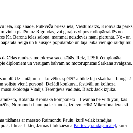
avu iela, Esplanāde, Pulkveža brieža iela, Viesturdārzs, Kronvalda parks
m vinila platēm uz Rigondas, vai garajos viļņos radiopārraidēs no
ieres Kr. Barona ielas salonā, mammai neizdevās mani pierunāt. Nē - un
ioaparāta Selga un klausījos populārāko un tajā laikā vienīgo raidījumu
īties dažādas raudzes motokrosa sacensībās. Reiz, LPSR čempionāta
tikt pie diplomiem un vērtīgām balvām no motorūpnīcas Sarkanā zvaigzne.
amblī. Uz jautājumu – ko vēlies spēlēt? atbilde bija skaidra – bungas!
un solistu vienā personā. Dažādi konkursi, festivāli un kolhoza
 mūsu skolotāja Vitālija Terentjeva vadītais, Black Jack izjuka.
a aranžēto, Rolanda Kronlaka komponēto – I wanna be with you, kas
 aranžēts, Normunda Pauniņa ieskaņots, izdevniecībā Mikrofona ieraksti
ā tikšanās ar maestro Raimondu Paulu, kurš vēlāk izrādījās
aņotā, filmas Likteņdzirnas tituldziesma
Par to…(raudāja māte)
, kura