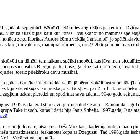
71. gada 4. septembrī. Bērnībā lielākoties apgrozījos pa centru – Dzirn
. Mūzika allaž bijusi kaut kur līdzās – vai skanot no mammas spēlētajā
iku nonācu zeķu fabrikas Aurora bērnu vokālajā ansamblī, jo spēlēt klav
olas korī, un vakaros, manuprāt otrdienās, no 23.20 tupēju pie mazā rad
ka skrūvēti un tjūnēti, tam laikam, spējīgi mopēdi, kas ļāva man piedal
fikācijas sacensības Bieriņu parka trasē, gandrīz katru otrdienu, ļāva 
irojusies, toreiz priekšroku devu mūzikai.
 gaitas, Gunāra Freidenfelda vadītajā bērnu vokāli instrumentālajā ans
, es biju visdedzīgāk tam noskaņots. Tā kļuvu par 2 in 1 - bundzinieku 
ņu zagļiem uzkrāt pieredzi un spodrināt savu talantu. 90-to gadu sākumā,
augļus. 1995.gadā ierakstīju savu pirmo solodziesmu – Raimonda Tigul
, grupā Take it such, kuras līderis bija Jānis Stībelis. 1997.gadā, Jāņa
mazā!
nu no brāļu lomām, atsaucos. Tieši Mūzikas akadēmijā notika mana pirm
tviešu tautasdziesmas, ieskaņotas kopā ar Dzeguzīti. Tad 1996.gadā iesk
Nr.1 "Vecā ratiņa" aptaujā.