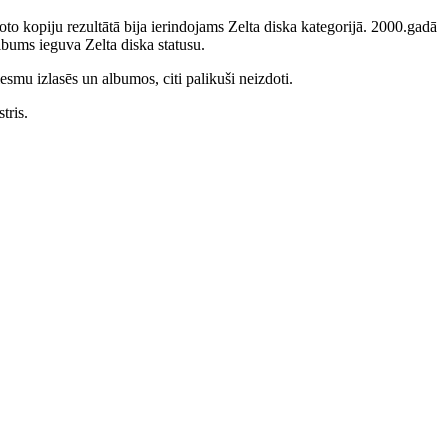
to kopiju rezultātā bija ierindojams Zelta diska kategorijā. 2000.gadā
bums ieguva Zelta diska statusu.
smu izlasēs un albumos, citi palikuši neizdoti.
tris.