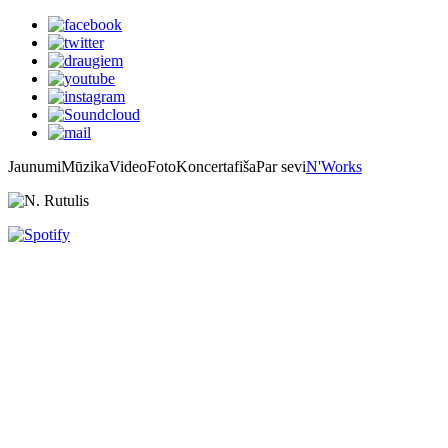
Jaunumi
Mūzika
Video
Foto
Koncertafiša
Par sevi
N'Works