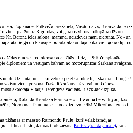
avu iela, Esplanāde, Pulkveža brieža iela, Viesturdārzs, Kronvalda parks
m vinila platēm uz Rigondas, vai garajos viļņos radiopārraidēs no
ieres Kr. Barona ielas salonā, mammai neizdevās mani pierunāt. Nē - un
ioaparāta Selga un klausījos populārāko un tajā laikā vienīgo raidījumu
īties dažādas raudzes motokrosa sacensībās. Reiz, LPSR čempionāta
tikt pie diplomiem un vērtīgām balvām no motorūpnīcas Sarkanā zvaigzne.
amblī. Uz jautājumu – ko vēlies spēlēt? atbilde bija skaidra – bungas!
un solistu vienā personā. Dažādi konkursi, festivāli un kolhoza
 mūsu skolotāja Vitālija Terentjeva vadītais, Black Jack izjuka.
a aranžēto, Rolanda Kronlaka komponēto – I wanna be with you, kas
 aranžēts, Normunda Pauniņa ieskaņots, izdevniecībā Mikrofona ieraksti
ā tikšanās ar maestro Raimondu Paulu, kurš vēlāk izrādījās
aņotā, filmas Likteņdzirnas tituldziesma
Par to…(raudāja māte)
, kura