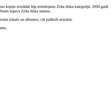
to kopiju rezultātā bija ierindojams Zelta diska kategorijā. 2000.gadā
bums ieguva Zelta diska statusu.
smu izlasēs un albumos, citi palikuši neizdoti.
tris.