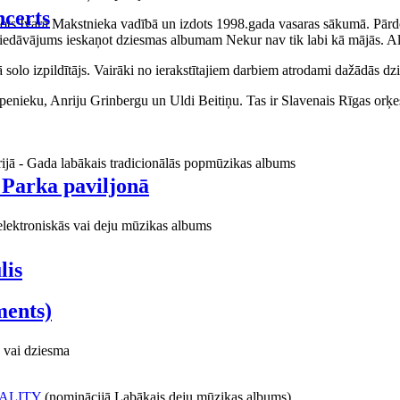
certs
aņots Ivara Makstnieka vadībā un izdots 1998.gada vasaras sākumā. Pārdo
piedāvājums ieskaņot dziesmas albumam Nekur nav tik labi kā mājās. Al
o izpildītājs. Vairāki no ierakstītajiem darbiem atrodami dažādās dzie
ieku, Anriju Grinbergu un Uldi Beitiņu. Tas ir Slavenais Rīgas orķes
rijā - Gada labākais tradicionālās popmūzikas albums
 Parka paviljonā
elektroniskās vai deju mūzikas albums
lis
ments)
 vai dziesma
ALITY
(nominācijā Labākais deju mūzikas albums)