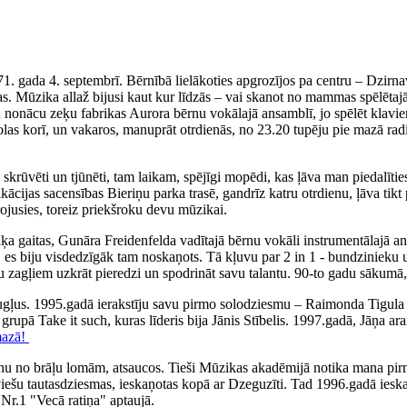
71. gada 4. septembrī. Bērnībā lielākoties apgrozījos pa centru – Dzirn
. Mūzika allaž bijusi kaut kur līdzās – vai skanot no mammas spēlētajā
iku nonācu zeķu fabrikas Aurora bērnu vokālajā ansamblī, jo spēlēt klav
olas korī, un vakaros, manuprāt otrdienās, no 23.20 tupēju pie mazā rad
ka skrūvēti un tjūnēti, tam laikam, spējīgi mopēdi, kas ļāva man piedal
fikācijas sacensības Bieriņu parka trasē, gandrīz katru otrdienu, ļāva 
irojusies, toreiz priekšroku devu mūzikai.
 gaitas, Gunāra Freidenfelda vadītajā bērnu vokāli instrumentālajā ans
, es biju visdedzīgāk tam noskaņots. Tā kļuvu par 2 in 1 - bundzinieku 
ņu zagļiem uzkrāt pieredzi un spodrināt savu talantu. 90-to gadu sākumā,
augļus. 1995.gadā ierakstīju savu pirmo solodziesmu – Raimonda Tigul
, grupā Take it such, kuras līderis bija Jānis Stībelis. 1997.gadā, Jāņa
mazā!
nu no brāļu lomām, atsaucos. Tieši Mūzikas akadēmijā notika mana pirm
tviešu tautasdziesmas, ieskaņotas kopā ar Dzeguzīti. Tad 1996.gadā iesk
Nr.1 "Vecā ratiņa" aptaujā.