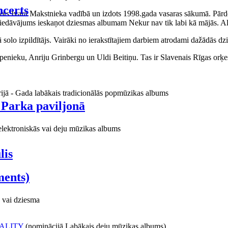
certs
aņots Ivara Makstnieka vadībā un izdots 1998.gada vasaras sākumā. Pārdo
piedāvājums ieskaņot dziesmas albumam Nekur nav tik labi kā mājās. Al
o izpildītājs. Vairāki no ierakstītajiem darbiem atrodami dažādās dzie
ieku, Anriju Grinbergu un Uldi Beitiņu. Tas ir Slavenais Rīgas orķes
rijā - Gada labākais tradicionālās popmūzikas albums
 Parka paviljonā
elektroniskās vai deju mūzikas albums
lis
ments)
 vai dziesma
ALITY
(nominācijā Labākais deju mūzikas albums)