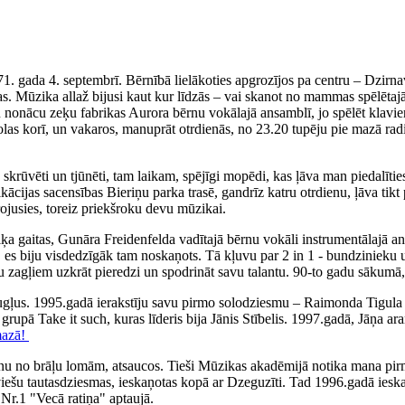
71. gada 4. septembrī. Bērnībā lielākoties apgrozījos pa centru – Dzirn
. Mūzika allaž bijusi kaut kur līdzās – vai skanot no mammas spēlētajā
iku nonācu zeķu fabrikas Aurora bērnu vokālajā ansamblī, jo spēlēt klav
olas korī, un vakaros, manuprāt otrdienās, no 23.20 tupēju pie mazā rad
ka skrūvēti un tjūnēti, tam laikam, spējīgi mopēdi, kas ļāva man piedal
fikācijas sacensības Bieriņu parka trasē, gandrīz katru otrdienu, ļāva 
irojusies, toreiz priekšroku devu mūzikai.
 gaitas, Gunāra Freidenfelda vadītajā bērnu vokāli instrumentālajā ans
, es biju visdedzīgāk tam noskaņots. Tā kļuvu par 2 in 1 - bundzinieku 
ņu zagļiem uzkrāt pieredzi un spodrināt savu talantu. 90-to gadu sākumā,
augļus. 1995.gadā ierakstīju savu pirmo solodziesmu – Raimonda Tigul
, grupā Take it such, kuras līderis bija Jānis Stībelis. 1997.gadā, Jāņa
mazā!
nu no brāļu lomām, atsaucos. Tieši Mūzikas akadēmijā notika mana pirm
tviešu tautasdziesmas, ieskaņotas kopā ar Dzeguzīti. Tad 1996.gadā iesk
Nr.1 "Vecā ratiņa" aptaujā.