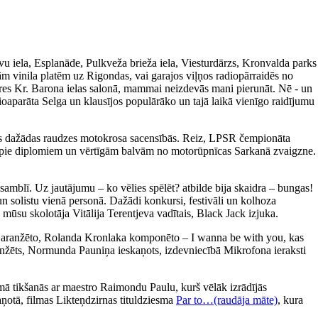
avu iela, Esplanāde, Pulkveža brieža iela, Viesturdārzs, Kronvalda parks
m vinila platēm uz Rigondas, vai garajos viļņos radiopārraidēs no
ieres Kr. Barona ielas salonā, mammai neizdevās mani pierunāt. Nē - un
ioaparāta Selga un klausījos populārāko un tajā laikā vienīgo raidījumu
īties dažādas raudzes motokrosa sacensībās. Reiz, LPSR čempionāta
tikt pie diplomiem un vērtīgām balvām no motorūpnīcas Sarkanā zvaigzne.
amblī. Uz jautājumu – ko vēlies spēlēt? atbilde bija skaidra – bungas!
un solistu vienā personā. Dažādi konkursi, festivāli un kolhoza
 mūsu skolotāja Vitālija Terentjeva vadītais, Black Jack izjuka.
a aranžēto, Rolanda Kronlaka komponēto – I wanna be with you, kas
 aranžēts, Normunda Pauniņa ieskaņots, izdevniecībā Mikrofona ieraksti
ā tikšanās ar maestro Raimondu Paulu, kurš vēlāk izrādījās
aņotā, filmas Likteņdzirnas tituldziesma
Par to…(raudāja māte)
, kura