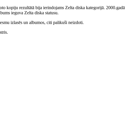
to kopiju rezultātā bija ierindojams Zelta diska kategorijā. 2000.gadā
bums ieguva Zelta diska statusu.
smu izlasēs un albumos, citi palikuši neizdoti.
tris.