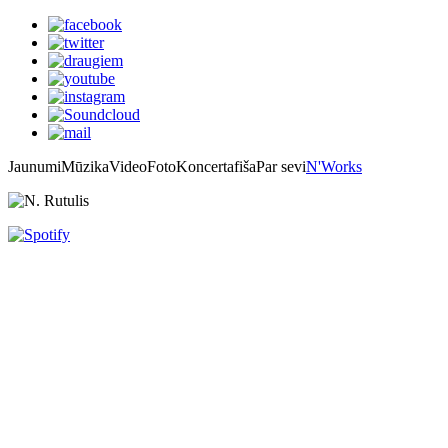
Jaunumi
Mūzika
Video
Foto
Koncertafiša
Par sevi
N'Works