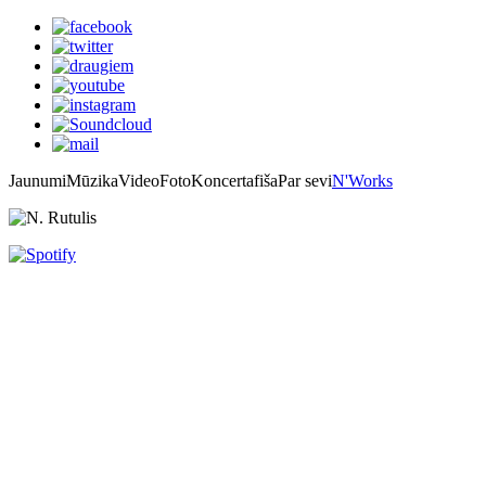
Jaunumi
Mūzika
Video
Foto
Koncertafiša
Par sevi
N'Works