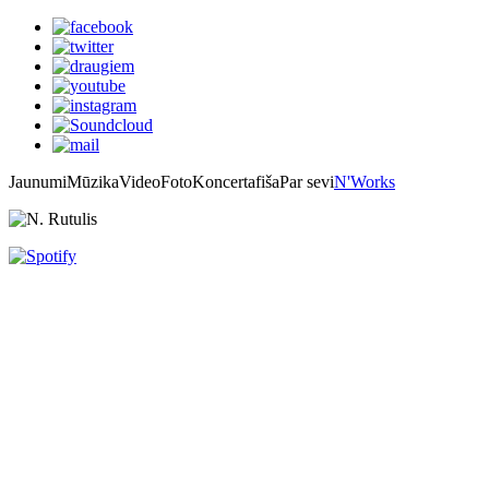
Jaunumi
Mūzika
Video
Foto
Koncertafiša
Par sevi
N'Works