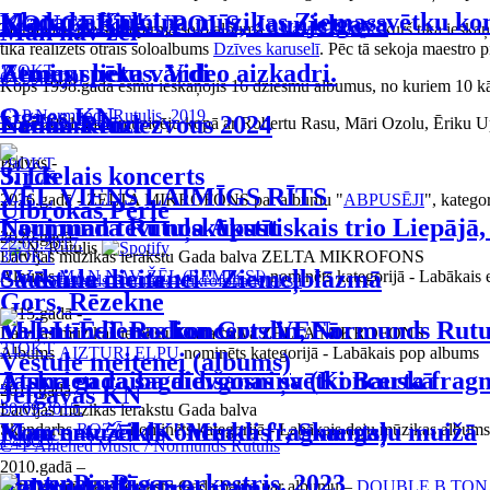
Klau, kafiju!
Madara Kalniņa mūzikas Ziemassvētku kon
KONCERTKUPOLS, Jaunjelgava
Man nav žēl
Te nonācu pie sava pirmā solo albuma –
Vasarā sniegs
, kurš tika iesk
tika realizēts otrais soloalbums
Dzīves karuselī
. Pēc tā sekoja maestro 
Zemes spēka vārdi
Atmiņu lietus. Video aizkadri.
17
OKT
04.09.2019.
Kopš 1998.gada esmu ieskaņojis 16 dziesmu albumus, no kuriem 10 kā sol
Ogres KN
C+P Normunds Rutulis, 2019
Nedomā lūzt
Laima Rendezvous 2024
Kopš 2001.gada muzicēju kopā ar Robertu Rasu, Māri Ozolu, Ēriku Upen
Balvas -
29
OKT
Sirds
3. Lielais koncerts
VĒL VIENS LAIMĪGS RĪTS
2026.gadā - ZELTA MIKROFONS par albumu "
ABPUSĒJI
", katego
Ulbrokas Pērle
Ļauj man tevi noskūpstīt
Normunda Rutuļa Akustiskais trio Liepājā,
2020.gadā -
22.05.2017.
30
OKT
Latvijas mūzikas ierakstu Gada balva ZELTA MIKROFONS
Saulaina diena
"Vēstule meitenei" Ziemeļblāzmā
Albums
MAN NAV ŽĒL (REMIKSI)
nominēts kategorijā - Labākais 
C+P Normunds Rutulis / Mikrofona ieraksti
Gors, Rēzekne
2015.gadā -
M-Ī-L-Ē-T Rodion Gordin, Normunds Rutu
Valentīndienas koncerts VEFā
Latvijas mūzikas ierakstu Gada balva ZELTA MIKROFONS
31
OKT
Albums
AIZTURI ELPU
nominēts kategorijā - Labākais pop albums
Vēstule meitenei (albums)
Atskrien raiba dievgosniņa (Koncerta frag
Jaunā gada sagaidīšanas svētki Bauskā
2011.gadā –
Jelgavas KN
30.09.2015.
Latvijas mūzikas ierakstu Gada balva
Man nav žēl (Koncerta fragments)
Koncertu cikls "Mirklis", Skangaļu muižā
Skaņdarbs
ROZĀ
nominēts kategorijā - Labākais deju mūzikas albums
17
NOV
C+P Antehed Music / Normunds Rutulis
2010.gadā –
Pantu Panti
Slavenais Rīgas orķestris. 2023
Zaļenieku kutūras nams
Latvijas mūzikas ierakstu Gada balva par albumu –
DOUBLE B TON