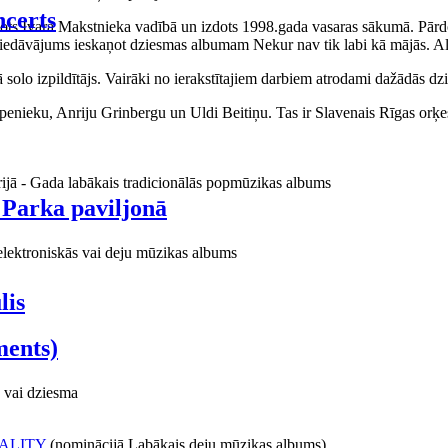
certs
aņots Ivara Makstnieka vadībā un izdots 1998.gada vasaras sākumā. Pārdo
piedāvājums ieskaņot dziesmas albumam Nekur nav tik labi kā mājās. Al
o izpildītājs. Vairāki no ierakstītajiem darbiem atrodami dažādās dzie
ieku, Anriju Grinbergu un Uldi Beitiņu. Tas ir Slavenais Rīgas orķes
rijā - Gada labākais tradicionālās popmūzikas albums
 Parka paviljonā
elektroniskās vai deju mūzikas albums
lis
ments)
 vai dziesma
ALITY
(nominācijā Labākais deju mūzikas albums)