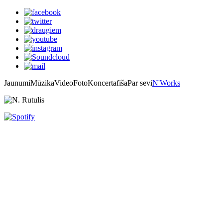
Jaunumi
Mūzika
Video
Foto
Koncertafiša
Par sevi
N'Works