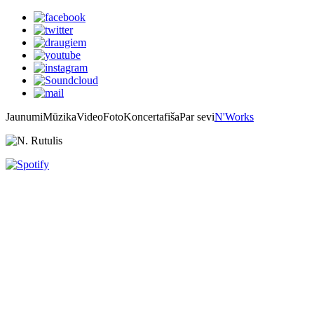
Jaunumi
Mūzika
Video
Foto
Koncertafiša
Par sevi
N'Works