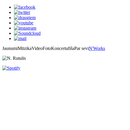
Jaunumi
Mūzika
Video
Foto
Koncertafiša
Par sevi
N'Works