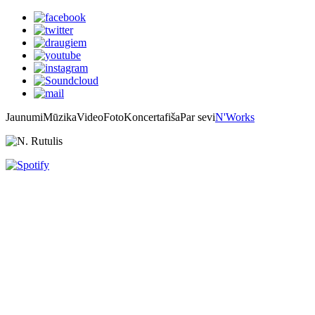
Jaunumi
Mūzika
Video
Foto
Koncertafiša
Par sevi
N'Works