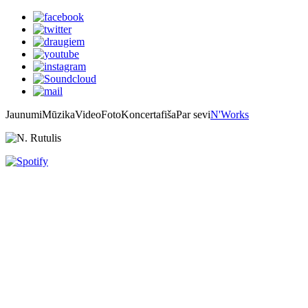
Jaunumi
Mūzika
Video
Foto
Koncertafiša
Par sevi
N'Works