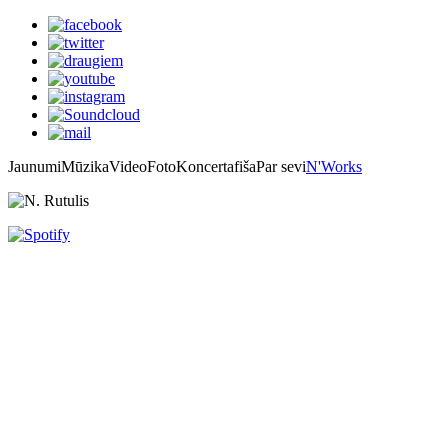
Jaunumi
Mūzika
Video
Foto
Koncertafiša
Par sevi
N'Works