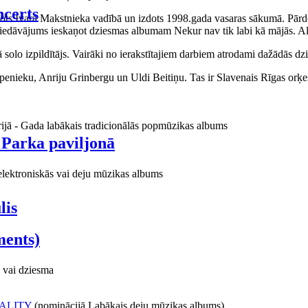
certs
aņots Ivara Makstnieka vadībā un izdots 1998.gada vasaras sākumā. Pārdo
piedāvājums ieskaņot dziesmas albumam Nekur nav tik labi kā mājās. Al
o izpildītājs. Vairāki no ierakstītajiem darbiem atrodami dažādās dzie
ieku, Anriju Grinbergu un Uldi Beitiņu. Tas ir Slavenais Rīgas orķes
rijā - Gada labākais tradicionālās popmūzikas albums
 Parka paviljonā
elektroniskās vai deju mūzikas albums
lis
ments)
 vai dziesma
ALITY
(nominācijā Labākais deju mūzikas albums)