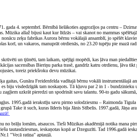
71. gada 4. septembrī. Bērnībā lielākoties apgrozījos pa centru – Dzirn
. Mūzika allaž bijusi kaut kur līdzās – vai skanot no mammas spēlētajā
iku nonācu zeķu fabrikas Aurora bērnu vokālajā ansamblī, jo spēlēt klav
olas korī, un vakaros, manuprāt otrdienās, no 23.20 tupēju pie mazā rad
ka skrūvēti un tjūnēti, tam laikam, spējīgi mopēdi, kas ļāva man piedal
fikācijas sacensības Bieriņu parka trasē, gandrīz katru otrdienu, ļāva 
irojusies, toreiz priekšroku devu mūzikai.
 gaitas, Gunāra Freidenfelda vadītajā bērnu vokāli instrumentālajā ans
, es biju visdedzīgāk tam noskaņots. Tā kļuvu par 2 in 1 - bundzinieku 
ņu zagļiem uzkrāt pieredzi un spodrināt savu talantu. 90-to gadu sākumā,
augļus. 1995.gadā ierakstīju savu pirmo solodziesmu – Raimonda Tigul
, grupā Take it such, kuras līderis bija Jānis Stībelis. 1997.gadā, Jāņa
mazā!
nu no brāļu lomām, atsaucos. Tieši Mūzikas akadēmijā notika mana pirm
tviešu tautasdziesmas, ieskaņotas kopā ar Dzeguzīti. Tad 1996.gadā iesk
Nr.1 "Vecā ratiņa" aptaujā.