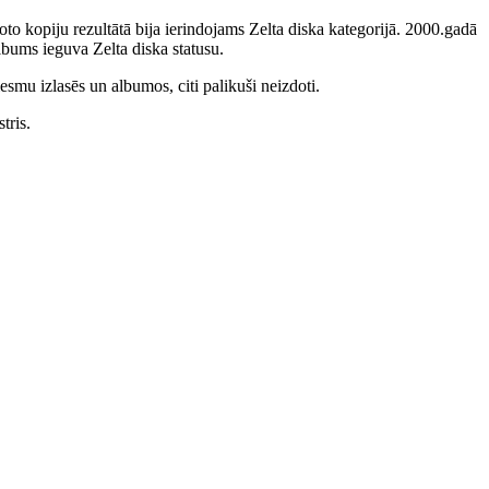
to kopiju rezultātā bija ierindojams Zelta diska kategorijā. 2000.gadā
bums ieguva Zelta diska statusu.
smu izlasēs un albumos, citi palikuši neizdoti.
tris.