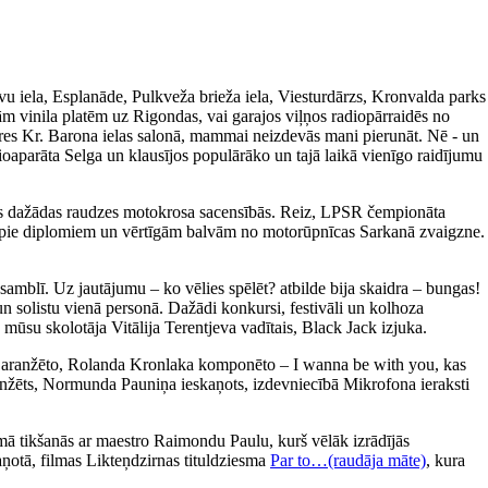
avu iela, Esplanāde, Pulkveža brieža iela, Viesturdārzs, Kronvalda parks
m vinila platēm uz Rigondas, vai garajos viļņos radiopārraidēs no
ieres Kr. Barona ielas salonā, mammai neizdevās mani pierunāt. Nē - un
ioaparāta Selga un klausījos populārāko un tajā laikā vienīgo raidījumu
īties dažādas raudzes motokrosa sacensībās. Reiz, LPSR čempionāta
tikt pie diplomiem un vērtīgām balvām no motorūpnīcas Sarkanā zvaigzne.
amblī. Uz jautājumu – ko vēlies spēlēt? atbilde bija skaidra – bungas!
un solistu vienā personā. Dažādi konkursi, festivāli un kolhoza
 mūsu skolotāja Vitālija Terentjeva vadītais, Black Jack izjuka.
a aranžēto, Rolanda Kronlaka komponēto – I wanna be with you, kas
 aranžēts, Normunda Pauniņa ieskaņots, izdevniecībā Mikrofona ieraksti
ā tikšanās ar maestro Raimondu Paulu, kurš vēlāk izrādījās
aņotā, filmas Likteņdzirnas tituldziesma
Par to…(raudāja māte)
, kura