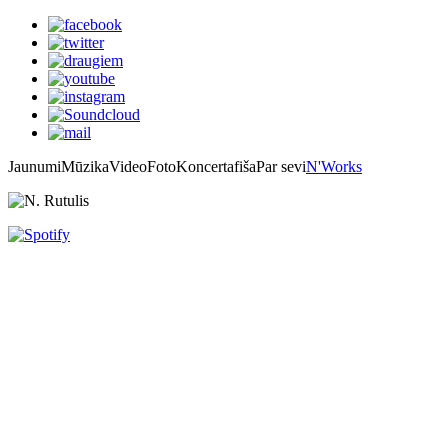
Jaunumi
Mūzika
Video
Foto
Koncertafiša
Par sevi
N'Works