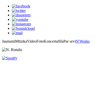
Jaunumi
Mūzika
Video
Foto
Koncertafiša
Par sevi
N'Works