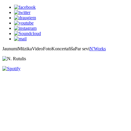
Jaunumi
Mūzika
Video
Foto
Koncertafiša
Par sevi
N'Works