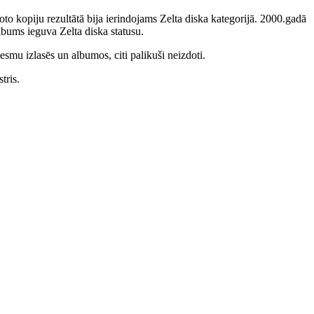
to kopiju rezultātā bija ierindojams Zelta diska kategorijā. 2000.gadā
bums ieguva Zelta diska statusu.
smu izlasēs un albumos, citi palikuši neizdoti.
tris.