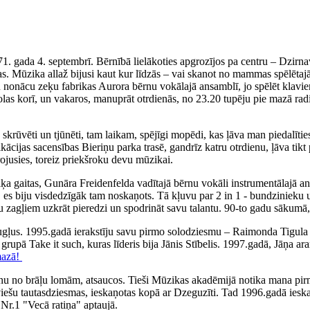
71. gada 4. septembrī. Bērnībā lielākoties apgrozījos pa centru – Dzirn
. Mūzika allaž bijusi kaut kur līdzās – vai skanot no mammas spēlētajā
iku nonācu zeķu fabrikas Aurora bērnu vokālajā ansamblī, jo spēlēt klav
olas korī, un vakaros, manuprāt otrdienās, no 23.20 tupēju pie mazā rad
ka skrūvēti un tjūnēti, tam laikam, spējīgi mopēdi, kas ļāva man piedal
fikācijas sacensības Bieriņu parka trasē, gandrīz katru otrdienu, ļāva 
irojusies, toreiz priekšroku devu mūzikai.
 gaitas, Gunāra Freidenfelda vadītajā bērnu vokāli instrumentālajā ans
, es biju visdedzīgāk tam noskaņots. Tā kļuvu par 2 in 1 - bundzinieku 
ņu zagļiem uzkrāt pieredzi un spodrināt savu talantu. 90-to gadu sākumā,
augļus. 1995.gadā ierakstīju savu pirmo solodziesmu – Raimonda Tigul
, grupā Take it such, kuras līderis bija Jānis Stībelis. 1997.gadā, Jāņa
mazā!
nu no brāļu lomām, atsaucos. Tieši Mūzikas akadēmijā notika mana pirm
tviešu tautasdziesmas, ieskaņotas kopā ar Dzeguzīti. Tad 1996.gadā iesk
Nr.1 "Vecā ratiņa" aptaujā.