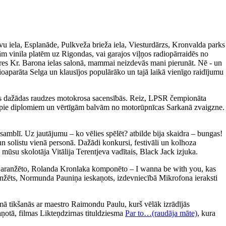
avu iela, Esplanāde, Pulkveža brieža iela, Viesturdārzs, Kronvalda parks
m vinila platēm uz Rigondas, vai garajos viļņos radiopārraidēs no
ieres Kr. Barona ielas salonā, mammai neizdevās mani pierunāt. Nē - un
ioaparāta Selga un klausījos populārāko un tajā laikā vienīgo raidījumu
īties dažādas raudzes motokrosa sacensībās. Reiz, LPSR čempionāta
tikt pie diplomiem un vērtīgām balvām no motorūpnīcas Sarkanā zvaigzne.
amblī. Uz jautājumu – ko vēlies spēlēt? atbilde bija skaidra – bungas!
un solistu vienā personā. Dažādi konkursi, festivāli un kolhoza
 mūsu skolotāja Vitālija Terentjeva vadītais, Black Jack izjuka.
a aranžēto, Rolanda Kronlaka komponēto – I wanna be with you, kas
 aranžēts, Normunda Pauniņa ieskaņots, izdevniecībā Mikrofona ieraksti
ā tikšanās ar maestro Raimondu Paulu, kurš vēlāk izrādījās
aņotā, filmas Likteņdzirnas tituldziesma
Par to…(raudāja māte)
, kura