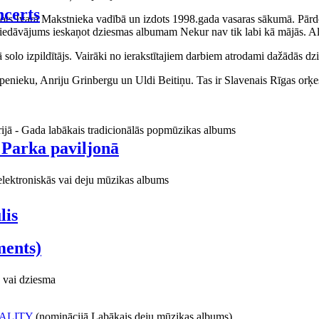
certs
aņots Ivara Makstnieka vadībā un izdots 1998.gada vasaras sākumā. Pārdo
piedāvājums ieskaņot dziesmas albumam Nekur nav tik labi kā mājās. Al
o izpildītājs. Vairāki no ierakstītajiem darbiem atrodami dažādās dzie
ieku, Anriju Grinbergu un Uldi Beitiņu. Tas ir Slavenais Rīgas orķes
rijā - Gada labākais tradicionālās popmūzikas albums
 Parka paviljonā
elektroniskās vai deju mūzikas albums
lis
ments)
 vai dziesma
ALITY
(nominācijā Labākais deju mūzikas albums)