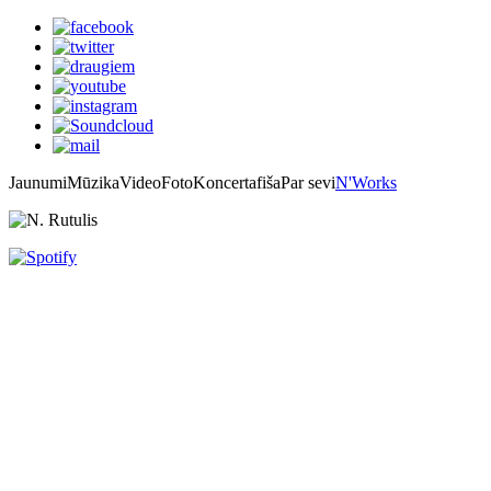
Jaunumi
Mūzika
Video
Foto
Koncertafiša
Par sevi
N'Works