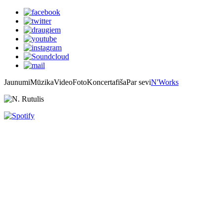
Jaunumi
Mūzika
Video
Foto
Koncertafiša
Par sevi
N'Works