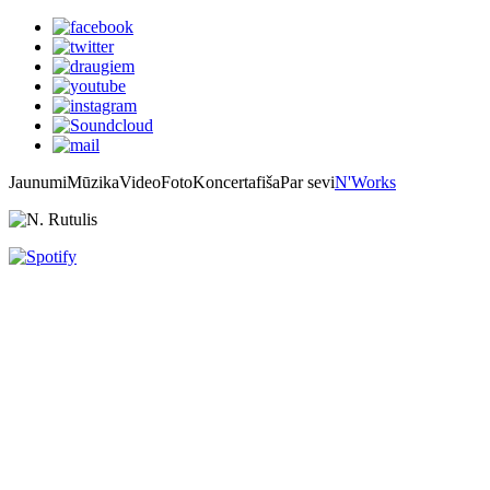
Jaunumi
Mūzika
Video
Foto
Koncertafiša
Par sevi
N'Works