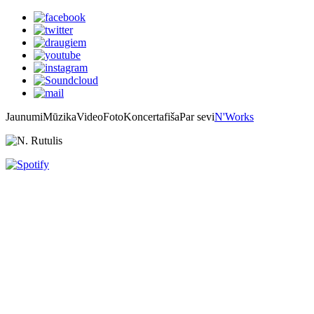
Jaunumi
Mūzika
Video
Foto
Koncertafiša
Par sevi
N'Works